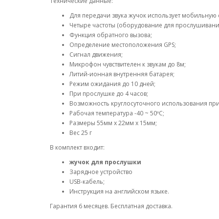
Технические данные:
Для передачи звука жучок использует мобильную 
Четыре частоты (оборудование для прослушивания
Функция обратного вызова;
Определение местоположения GPS;
Сигнал движения;
Микрофон чувствителен к звукам до 8м;
Литий-ионная внутренняя батарея;
Режим ожидания до 10 дней;
При прослушке до 4 часов;
Возможность круглосуточного использования пр
Рабочая температура -40 ~ 50ºC;
Размеры 55мм х 22мм х 15мм;
Вес 25 г
В комплект входит:
жучок для прослушки
Зарядное устройство
USB-кабель;
Инструкция на английском языке.
Гарантия 6 месяцев. Бесплатная доставка.