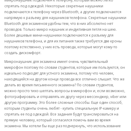
Микронаушник подключен к телефону, который можно легко
спрятать под одеждой. Некоторые секретные наушники
подключаются к телефону через Bluetooth, а другие подключаются
напрямую к разъему для наушников телефона. Секретные наушники
Bluetooth для экзаменов удобны тем, что в них абсолютно нет
проводов. Только микро наушник и индуктивная петля на шею.
Более дешевые мини-наушники подключаются к разъему для
наушников телефона, и для их питания также требуется две кроны
поэтому естественно, у них есть провода, которые могут кому-то
создать дискомфорт.
Микронаушник для экзамена имеет очень чувствительный
микрофон поэтому по словам студентов, которые им пользуются, он
идеально подходят для устного экзамена, потому что человек,
находящийся на другом конце провода все отлично слышит. Что же
делать во время письменного экзамена? По словам студентов,
можно просто тихо шептать вопросы в микрофон и, если возможно,
фотографировать и отправлять их другу через мессенджер, viber или
другую программу. Это более сложные способы. Еще один способ,
которым студенты очень любят - купить специальную IP-камеру и
спрятать ее под одеждой. Все задания будут транслироваться на
прямую человеку, который согласился помочь вам во время
экзамена. Мы хотели бы еще раз подчеркнуть, что использование