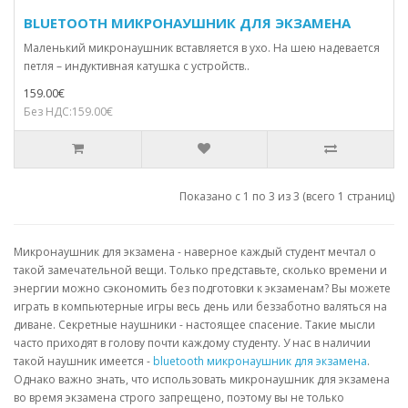
BLUETOOTH МИКРОНАУШНИК ДЛЯ ЭКЗАМЕНА
Маленький микронаушник вставляется в ухо. На шею надевается
петля – индуктивная катушка с устройств..
159.00€
Без НДС:159.00€
Показано с 1 по 3 из 3 (всего 1 страниц)
Микронаушник для экзамена - наверное каждый студент мечтал о
такой замечательной вещи. Только представьте, сколько времени и
энергии можно сэкономить без подготовки к экзаменам? Вы можете
играть в компьютерные игры весь день или беззаботно валяться на
диване. Секретные наушники - настоящее спасение. Такие мысли
часто приходят в голову почти каждому студенту. У нас в наличии
такой наушник имеется -
bluetooth микронаушник для экзамена
.
Однако важно знать, что использовать микронаушник для экзамена
во время экзамена строго запрещено, поэтому вы не только