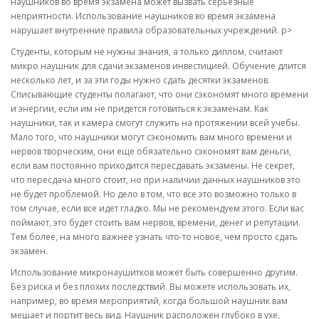
наушников во время экзамена может вызвать серьезные
неприятности. Использование наушников во время экзамена
нарушает внутренние правила образовательных учреждений. p>
Студенты, которым не нужны знания, а только диплом, считают
микро наушник для сдачи экзаменов инвестицией. Обучение длится
несколько лет, и за эти годы нужно сдать десятки экзаменов.
Списывающие студенты полагают, что они сэкономят много времени
и энергии, если им не придется готовиться к экзаменам. Как
наушники, так и камера смогут служить на протяжении всей учебы.
Мало того, что наушники могут сэкономить вам много времени и
нервов творческим, они еще обязательно сэкономят вам деньги,
если вам постоянно приходится пересдавать экзамены. Не секрет,
что пересдача много стоит, но при наличии данных наушников это
не будет проблемой. Но дело в том, что все это возможно только в
том случае, если все идет гладко. Мы не рекомендуем этого. Если вас
поймают, это будет стоить вам нервов, времени, денег и репутации.
Тем более, на много важнее узнать что-то новое, чем просто сдать
экзамен.
Использование микронаушитков может быть совершенно другим.
Без риска и без плохих последствий. Вы можете использовать их,
например, во время мероприятий, когда большой наушник вам
мешает и портит весь вид. Наушник расположен глубоко в ухе,