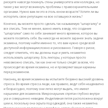
рискуете навсегда покинуть стены университета или колледжа, но
также у вас могут возникнуть проблемы с правоохранительными
органами. Нужно вам ли это в столь юном возрасте? Хотите ли вы
испортить свою репутацию на всю оставшуюся жизнь?
Конечно, вы можете просто сделать так называемую "шпаргалку" и
все списать. Тем не менее, важно иметь в виду, что создание
"шпаргалки" само по себе занимает много времени, которое вы
можете посвятить себе. Вы никогда не можете заранее знать задачи
экзамена, поэтому найти именно то, что вам нужно среди всей
доступной информациисложно и рискованно. Говоря о риске,
следует отметить, что вы должны еще и уметь незаметно
использовать шпаргалку. Есть лекторы, у которых просто
невозможно списать, так как они не только следят за всем, что
происходит во время екзамена, но и проверяют ваши карманы
перед экзаменом.
Наконец, во время экзамена вы испытаете безумно высокий уровень
стресса. Во время стресса люди, как правило, ведут себя неадекватно
и безрассудно, поэтому они легко могут выдать, что имеют
наушники для экзаменов. Микронаушник спрятан глубоко внутри
уха и совершенно невидим. Индуктивная петля расположена вокруг
шеи и, поскольку она скрыта под одеждой, она также незаметна.