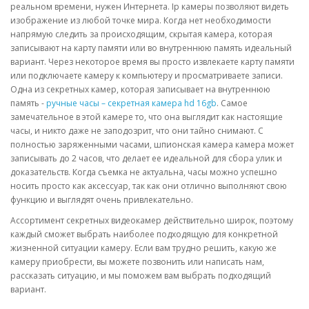
реальном времени, нужен Интернета. Ip камеры позволяют видеть
изображение из любой точке мира. Когда нет необходимости
напрямую следить за происходящим, скрытая камера, которая
записывают на карту памяти или во внутреннюю память идеальный
вариант. Через некоторое время вы просто извлекаете карту памяти
или подключаете камеру к компьютеру и просматриваете записи.
Одна из секретных камер, которая записывает на внутреннюю
память -
ручные часы – секретная камера hd 16gb
. Самое
замечательное в этой камере то, что она выглядит как настоящие
часы, и никто даже не заподозрит, что они тайно снимают. С
полностью заряженными часами, шпионская камера камера может
записывать до 2 часов, что делает ее идеальной для сбора улик и
доказательств. Когда съемка не актуальна, часы можно успешно
носить просто как аксессуар, так как они отлично выполняют свою
функцию и выглядят очень привлекательно.
Ассортимент секретных видеокамер действительно широк, поэтому
каждый сможет выбрать наиболее подходящую для конкретной
жизненной ситуации камеру. Если вам трудно решить, какую же
камеру приобрести, вы можете позвонить или написать нам,
рассказать ситуацию, и мы поможем вам выбрать подходящий
вариант.