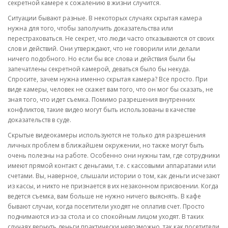
секретной камере к сожалению в жизни случится.
Ситуации бывают разные. В некоторых случаях скрытая камера
нужна для того, чтобы заполучить доказательства или
перестраховаться. Не секрет, что люди часто отказываются от своих
слов и действий. Они утверждают, что не говорили или делали
ничего подобного. Но если бы все слова и действия были бы
запечатлены секретной камерой, деваться было бы некуда.
Спросите, зачем нужна именно скрытая камера? Все просто. При
виде камеры, человек не скажет вам того, что он мог бы сказать, не
зная того, что идет съемка. Помимо разрешения внутренних
конфликтов, такие видео могут быть использованы в качестве
доказательств в суде.
Скрытые видеокамеры используются не только для разрешения
личных проблем в ближайшем окружении, но также могут быть
очень полезны на работе. Особенно они нужны там, где сотрудники
имеют прямой контакт с деньгами, т.е. с кассовыми аппаратами или
счетами. Вы, наверное, слышали истории о том, как деньги исчезают
из кассы, и никто не признается в их незаконном присвоении. Когда
ведется съемка, вам больше не нужно ничего выяснять. В кафе
бывают случаи, когда посетители уходят не оплатив счет. Просто
поднимаются из-за стола и со спокойным лицом уходят. В таких
случаях вернуть деньги практически невозможно, так как посетители