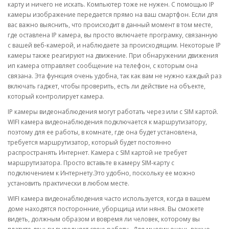
карту и ничего не искать. Компьютер тоже не нужен. С помощью IP
камеры изображение передается прямо на ваш смартфон. Если для
вас важно выяснить, что происходит в данный момент в том месте,
где оставлена IP камера, вы просто включаете програмку, связанную
с вашей веб-камерой, и наблюдаете за происходящим. Некоторые IP
камеры также реагируют на движение. При обнаружении движения
ип камера отправляет сообщение на телефон, с которым она
связана. Эта функция очень удобна, так как вам не нужно каждый раз
включать гаджет, чтобы проверить, есть ли действие на объекте,
который контролирует камера.
IP камеры видеонаблюдения могут работать через или с SIM картой.
WIFI камера видеонаблюдения подключается к маршрутизатору,
поэтому для ее работы, в комнате, где она будет установлена,
требуется маршрутизатор, который будет постоянно
распространять Интернет. Камера с SIM картой не требует
маршрутизатора. Просто вставьте в камеру SIM-карту с
подключением к Интернету.Это удобно, поскольку ее можно
установить практически в любом месте.
WIFI камера видеонаблюдения часто используется, когда в вашем
доме находятся посторонние, уборщица или няня. Вы сможете
видеть, должным образом и вовремя ли человек, которому вы