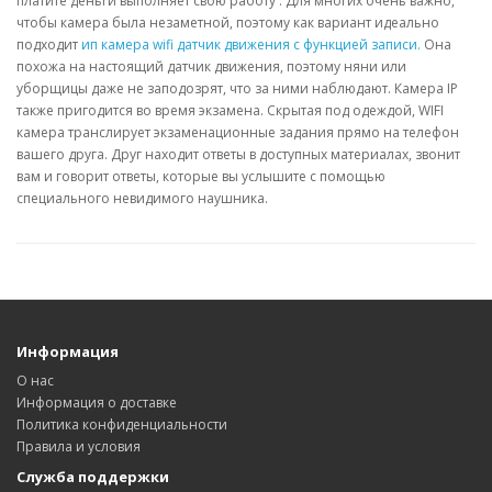
платите деньги выполняет свою работу . Для многих очень важно,
чтобы камера была незаметной, поэтому как вариант идеально
подходит
ип камера wifi датчик движения с функцией записи.
Она
похожа на настоящий датчик движения, поэтому няни или
уборщицы даже не заподозрят, что за ними наблюдают. Камера IP
также пригодится во время экзамена. Скрытая под одеждой, WIFI
камера транслирует экзаменационные задания прямо на телефон
вашего друга. Друг находит ответы в доступных материалах, звонит
вам и говорит ответы, которые вы услышите с помощью
специального невидимого наушника.
Информация
О нас
Информация о доставке
Политика конфиденциальности
Правила и условия
Служба поддержки