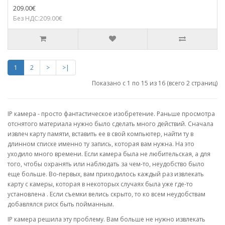
209.00€
Без НДС:209.00€
1
2
>
>|
Показано с 1 по 15 из 16 (всего 2 страниц)
IP камера - просто фантастическое изобретение. Раньше просмотра
отснятого материала нужно было сделать много действий. Сначала
извлеч карту памяти, вставить ее в свой компьютер, найти ту в
длинном списке именно ту запись, которая вам нужна. На это
уходило много времени. Если камера была не любительская, а для
того, чтобы охранять или наблюдать за чем-то, неудобство было
еще больше. Во-первых, вам приходилось каждый раз извлекать
карту с камеры, которая в некоторых случаях была уже где-то
установлена . Если съемки велись скрыто, то ко всем неудобствам
добавлялся риск быть пойманным.
IP камера решила эту проблему. Вам больше не нужно извлекать