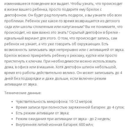
изменившееся поведение все выдает. Чтобы узнать, что происходит
в жизни вашего ребенка, просто подарите ему брелок с
диктофоном. Он будет рад получить подарок, а вы узнаете обо всех
проблемах. Ребенок уже какое-то время возвращается из детского
сада или школы сломленым или напуганным? Вы не понимаете, что
происходит, но вам важно это знать? Скрытый диктофон в брелке -
идеальный вариант для этого. О том, что происходит запись, сам
ребенок не узнает, а что уже говорить об окружающих. Есть
возможность записывать звук непрерывно или с активацией от звука.
Брелок можно прикрепить ребенку к рюкзаку, куртке или просто
пристегнуть к ключам. При необходимости можно использовать
дома, в офисе или в машине. Хотя диктофон шпион небольшой,
время его работы действительно велико. Он может записывать до 4
дней без подзарядки и даже дольше, если включен режим
активации от звука.
Технические данные:
Чувствительность микрофона: 10-12 метров;
Время записи при полностью заряженной батарее: до 4 суток;
Есть режим активации от звука;
Режим ожидания при активации от звука - до 2 недель;
Внутренняя литий-ионная батарея: 600 мАч;