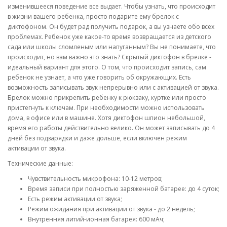
изменившееся поведение все выдает. Чтобы узнать, что происходит
в жизни вашего ребенка, просто подарите ему брелок с
диктофоном. Он будет рад получить подарок, а вы узнаете обо всех
проблемах. Ребенок уже какое-то время возвращается из детского
сада или школы сломленым или напуганным? Вы не понимаете, что
происходит, но вам важно это знать? Скрытый диктофон в брелке -
идеальный вариант для этого. О том, что происходит запись, сам
ребенок не узнает, а что уже говорить об окружающих. Есть
возможность записывать звук непрерывно или с активацией от звука.
Брелок можно прикрепить ребенку к рюкзаку, куртке или просто
пристегнуть к ключам. При необходимости можно использовать
дома, в офисе или в машине. Хотя диктофон шпион небольшой,
время его работы действительно велико. Он может записывать до 4
дней без подзарядки и даже дольше, если включен режим
активации от звука.
Технические данные:
Чувствительность микрофона: 10-12 метров;
Время записи при полностью заряженной батарее: до 4 суток;
Есть режим активации от звука;
Режим ожидания при активации от звука - до 2 недель;
Внутренняя литий-ионная батарея: 600 мАч;